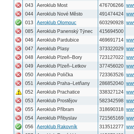
055
Aeroklub Příbram
318690318
www.akpm.cz
054
Aeroklub Přibyslav
721565169
www.lkpi.cz
056
Aeroklub Rakovník
313512277
www.aeroklub-rakov
057
Aeroklub Raná U Loun
415679400
www.lkra.cz
058
Aeroklub Roudnice
416831618
www.aeroklubroudn
059
Aeroklub Skuteč
469351299
www.letisteskutec.c
094
Aeroklub Slaný
312315326
www.lksn.cz
060
Aeroklub Soběslav
381521004
www.sobeslav.xf.cz
061
Aeroklub Staňkov
379492339
www.ak-stankov.or
101
Aeroklub Stichovice
582362599
akstichovice.webno
062
Aeroklub Strakonice
383321116
www.akstrakonice.
063
Aeroklub Šumperk
583212067
www.aeroklub-sump
064
Aeroklub Tábor
381263264
www.aktabor.cz
045
Aeroklub Tachov
724041477
www.letistetachov.c
065
Aeroklub Točná
www.aktocna.cz
066
Aeroklub Toužim
353312447
www.aeroklubtouzi
096
Aeroklub Ústí nad Labem
475600551
www.ustectiplachtar
067
Aeroklub Ústí nad Orlicí
465523575
www.lkuo.cz
068
Aeroklub Vlašim
317842582
www.lkvl.com