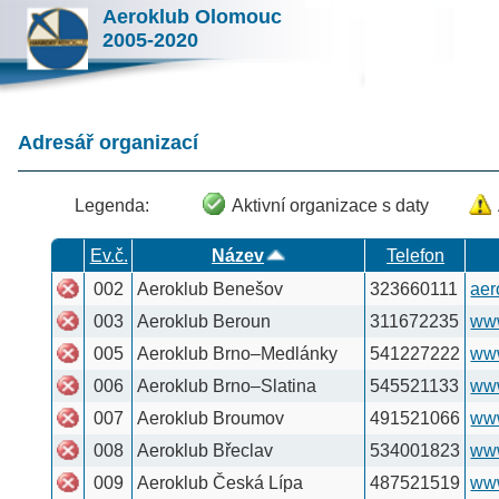
Aeroklub Olomouc
2005-2020
Menu
Adresář organizací
Legenda:
Aktivní organizace s daty
Aktivovaná orga
Ev.č.
Název
Telefon
Web
002
Aeroklub Benešov
323660111
aeroklub.misto.cz
003
Aeroklub Beroun
311672235
www.akberoun.web
005
Aeroklub Brno–Medlánky
541227222
www.akmedlanky.c
006
Aeroklub Brno–Slatina
545521133
www.akbrno.cz
007
Aeroklub Broumov
491521066
www.route.cz/freew
008
Aeroklub Břeclav
534001823
www.aeroklubbrecl
009
Aeroklub Česká Lípa
487521519
www.aeroklubceska
010
Aeroklub České Budějovice
387220716
www.hosin.info
011
Aeroklub Dvůr Králové
499622602
www.akdk.cz
004
Aeroklub Frýdlant
558677616
www.akfrydlant.cz
014
Aeroklub Havlíčkův Brod
569421766
www.aeroklubhb.cz