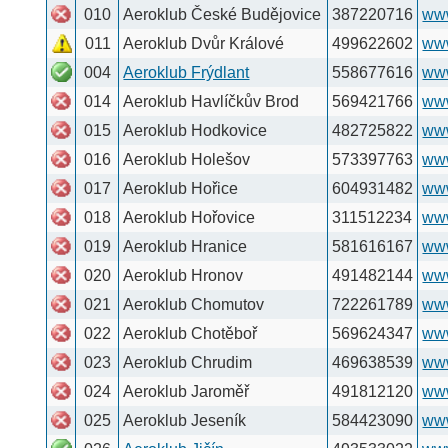
015
Aeroklub Hodkovice
482725822
www.hodkovice.inf
016
Aeroklub Holešov
573397763
www.aeroklubholes
017
Aeroklub Hořice
604931482
www.lkhc.cz
018
Aeroklub Hořovice
311512234
www.funjump.cz
019
Aeroklub Hranice
581616167
www.aeroklubhrani
020
Aeroklub Hronov
491482144
www.lkvp.cz
021
Aeroklub Chomutov
722261789
www.volny.cz/ak.c
022
Aeroklub Chotěboř
569624347
www.akchotebor.cz
023
Aeroklub Chrudim
469638539
www.letistechrudim
024
Aeroklub Jaroměř
491812120
www.lkja.cz
025
Aeroklub Jeseník
584423090
www.aeroklubjesen
026
Aeroklub Jičín
493533022
www.letistejicin.cz
027
Aeroklub Jihlava
567303171
www.aeroklub-jihla
028
Aeroklub Jindřichův Hradec
384321009
www.letistejh.cz
029
Aeroklub Karlovy Vary
353331107
www.aeroklub-kv.c
030
Aeroklub Kladno
312686500
www.akkladno.cz
031
Aeroklub Klatovy
376310355
www.lkkt.cz
032
Aeroklub Kolín
321720844
www.aeroklub-kolin
033
Aeroklub Kralupy
315761135
www.sweb.cz/lksz