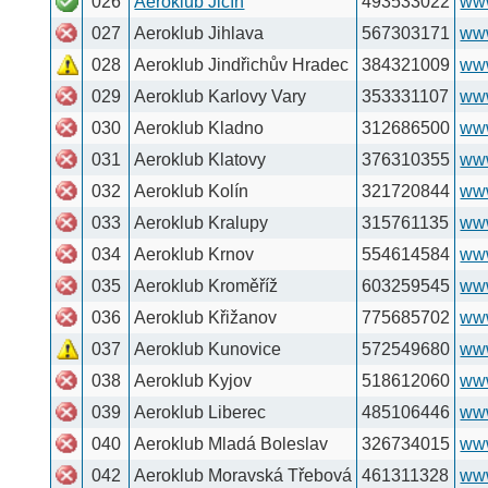
034
Aeroklub Krnov
554614584
www.letistekrnov.cz
035
Aeroklub Kroměříž
603259545
www.lkkm.cz
036
Aeroklub Křižanov
775685702
www.lkka.cz
037
Aeroklub Kunovice
572549680
www.lkku.cz
038
Aeroklub Kyjov
518612060
www.ak-kyjov.cz
039
Aeroklub Liberec
485106446
www.aeroklub-liber
040
Aeroklub Mladá Boleslav
326734015
www.akmb.cz
042
Aeroklub Moravská Třebová
461311328
www.lkmk.com
043
Aeroklub Most
476706266
www.letistemost.cz
044
Aeroklub Nové Město
491474424
www.aknm.cz
013
Aeroklub Olomouc
603290928
www.hao.cz
085
Aeroklub Panenský Týnec
415694500
046
Aeroklub Pardubice
469691714
www.letistepodhora
047
Aeroklub Plasy
373322029
www.akplasy.cz
048
Aeroklub Plzeň–Bory
723127022
www.aplzen.cz
049
Aeroklub Plzeň–Letkov
377456020
www.akletkov.cz
050
Aeroklub Polička
723363526
www.lkpa.cz
051
Aeroklub Praha–Letňany
286852040
www.akletnany.cz
052
Aeroklub Prachatice
338327124
www.ak-pt.cz
053
Aeroklub Prostějov
582342598
www.lkpj.cz