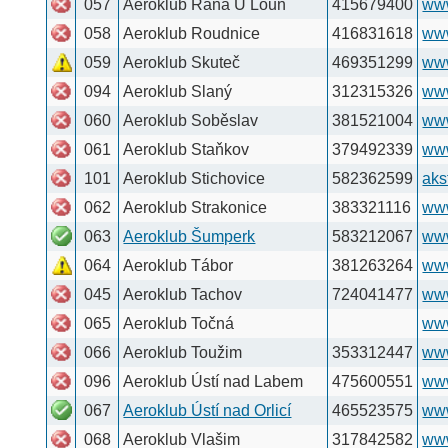
069
Aeroklub Vrchlabí
499425083
www.akvr.estranky.
070
Aeroklub Vysoké Mýto
465424433
www.lkvm.cz
071
Aeroklub Vyškov
517333336
www.aeroklubvysko
072
Aeroklub Zábřeh
553655077
www.lkza.cz
073
Aeroklub Zbraslavice
327591286
www.lkzb.cz
074
Aeroklub Žamberk
465614693
www.aeroklub.zamb
901
FlyCom s.r.o.
604204660
www.flycom.cz
077
Glider Aerobatic Club
301793801
902
UL klub Žamberk
777641881
© Copyright 2011–2026 Martin Ficnar,