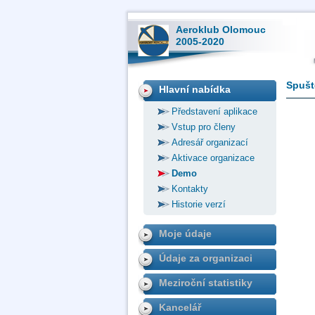
Aeroklub Olomouc
2005-2020
Spušt
Hlavní nabídka
Představení aplikace
Vstup pro členy
Adresář organizací
Aktivace organizace
Demo
Kontakty
Historie verzí
Moje údaje
Údaje za organizaci
Meziroční statistiky
Kancelář