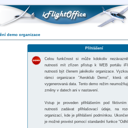
ění demo organizace
Přihlášení
Celou funkčnost si může kdokoliv nezávazn
nutnosti mít zřízen přístup k WEB portálu iFl
nutnosti být členem jakékoliv organizace. Vyzk
rámci organizace "Aeroklub Demo", která o
vygenerovaná data. Tento demo režim neumožňuj
změny v datech ani v nastavení.
Vstup je proveden přihlášením pod fiktivním
nutnosti zadávat přihlašovací údaje, na roz
organizací, kde je přihlášení podmínkou. Ukonč
je možné provést pomocí standardní funkce "Odhlá