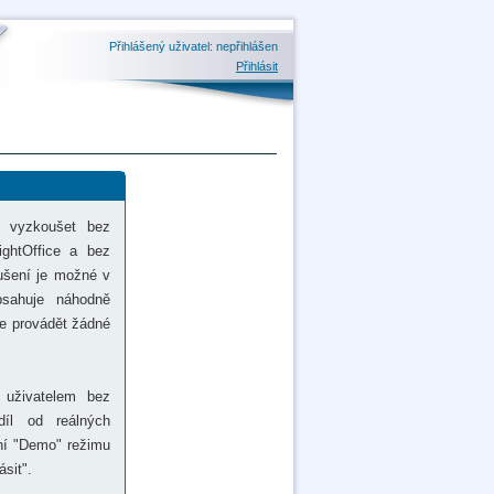
Přihlášený uživatel: nepřihlášen
Přihlásit
ě vyzkoušet bez
ightOffice a bez
oušení je možné v
bsahuje náhodně
e provádět žádné
 uživatelem bez
díl od reálných
ení "Demo" režimu
sit".